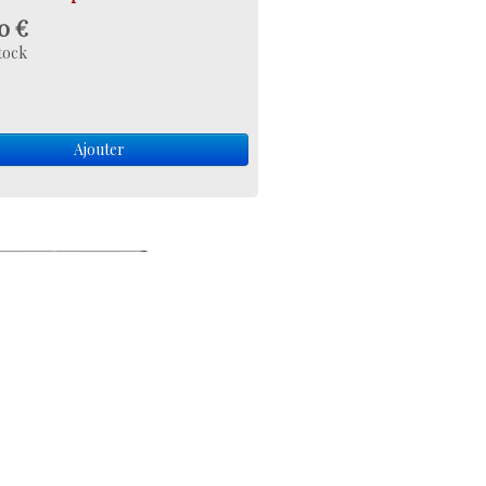
0 €
tock
Ajouter