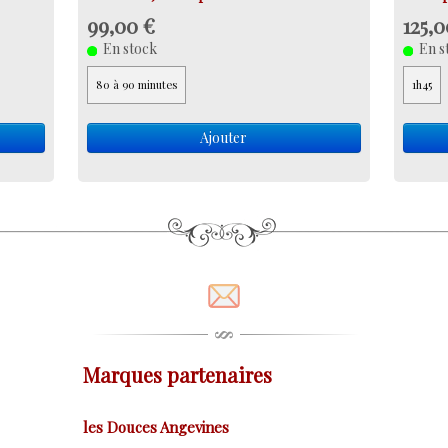
99,00 €
125,0
En stock
En s
80 à 90 minutes
1h45
Ajouter
Marques partenaires
les Douces Angevines