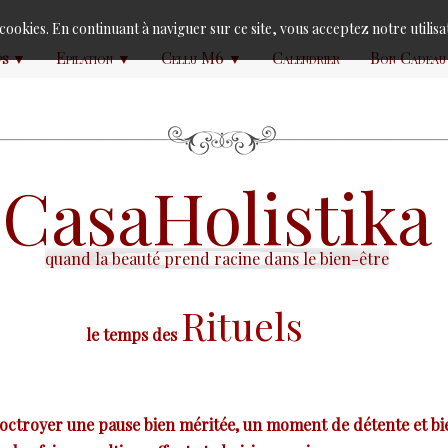
s cookies. En continuant à naviguer sur ce site, vous acceptez notre utilis
ps
Epilation
Cellu M6
Calendrier
Bon Cadeau
▼
▼
▼
Casa
Holistika
quand la beauté prend racine dans le bien-être
Rituels
le temps des
'octroyer une pause bien méritée, un moment de détente et bie